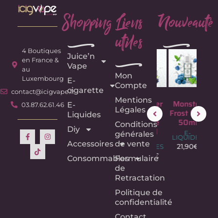
Shopping
Liens
Nouveauté
utiles
e
e
4 Boutiques
Juice’n
e
en France &
Vape
au
Mon
Luxembourg
E-
Compte
cigarette
contact@icigvape.fr
Mentions
Fruit du
Monster
Monster
Mon
E-
03.87.62.61.46
Légales
Dragon –
Frost
Frost Blue
Fr
Liquides
75ML –
Purple
50ml
Bl
Conditions
Diy
Crazy
50ml
50
E-
générales
LIQUIDES
Labs –
E-
E
Accessoires
de vente
LIQUIDES
LIQU
21,90
€
E-
LIQUIDES
21,90
€
21,
Consommables
Formulaire
18,90
€
de
Retractation
Politique de
confidentialité
Contact