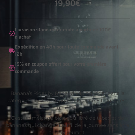
19,90
€
Livraison standard gratuite à partir de 100€
d'achat
Expédition en 48h pour toute commande avant
12h
15% en coupon offert pour votre première
commande
Banana’s Rider by Renaud Vaping Rider dans la
catégorie des tabacs gourmands, ce E Liquide est
un régal!
C’est un mélange bien équilibré de tabac et de
bananes qui changent au fil de la journée sans être
trop écœurant.