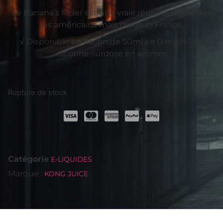
Le Banana’s Rider est une vraie réussite digne des
jus américains mais made in France.
√ Disponible en flacon de 50ml en 0 mg/ml de
nicotine surdosé en arômes
Rupture de stock
Catégorie
E-LIQUIDES
Marque :
KONG JUICE