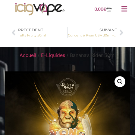
0,00
€
PRÉCÉDENT
SUIVANT
Tutty Fruity 50ml
Concentré Ryan USA 30ml – A&L
Accueil
/
E-Liquides
/ Banana’s Rider 50ml