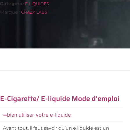
Catégorie
E-LIQUIDES
Marque :
CRAZY LABS
E-Cigarette/ E-liquide Mode d'emploi
bien utiliser votre e-liquide
Avant tout, il faut savoir qu’un e liquide est un