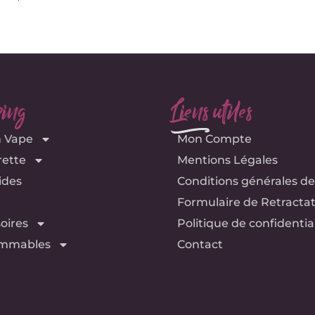
ing
Liens utiles
e
n Vape
Mon Compte
rette
Mentions Légales
ides
Conditions générales de
Formulaire de Retracta
oires
Politique de confidentia
mmables
Contact
Menthe Polaire –
Fruit du Dragon –
Mon
75ML – Crazy Labs
75ML – Crazy Labs
Pu
–
–
E
E-LIQUIDES
E-LIQUIDES
18,90
€
18,90
€