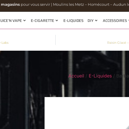
 magasins
pour vous servir | Moulins les Metz – Homécourt – Audun le
JUICE’N VAPE
E-CIGARETTE
E-LIQUIDES
DIY
ACCESSOIRES
y Labs
Raisin Glacé 
Accueil
/
E-Liquides
/ Barba