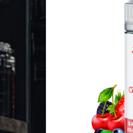
e
Crazy
de
e à
itées
 le
ous
os
 de