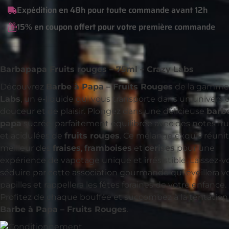
Expédition en 48h pour toute commande avant 12h
15% en coupon offert pour votre première commande
Barbapapa Fruits rouges – 75ml – Crazy Labs
Découvrez
Barbe à Papa – Fruits Rouges
de la gamm
Labs
, un e-liquide qui vous transporte dans un univers 
douceur et de plaisir. Plongez dans une délicieuse
barb
papa
sucrée, parfaitement équilibrée avec des notes fru
et acidulées de
fruits rouges
. Ce mélange exquis réunit
meilleur des
fraises
,
framboises
et
cerises
pour une
expérience de vapotage unique et irrésistible. Laissez-v
séduire par cette association gourmande qui éveillera v
papilles et rappellera les fêtes foraines de votre enfance.
Profitez de chaque bouffée et succombez à la tentation
Barbe à Papa – Fruits Rouges
.