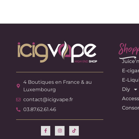
Shopp
e
Juice’
E-ciga
E-Liqu
4 Boutiques en France & au
Diy
Luxembourg
Access
contact@icigvape.fr
Conso
03.87.62.61.46