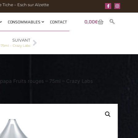
 Tiche – Esch sur Alzette
0,00
€
CONSOMMABLES
CONTACT
SUIVANT
– 75ml – Crazy Labs
papa Fruits rouges – 75ml – Crazy Labs