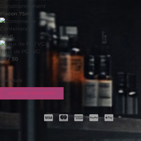
Conditionnement
Flacon 75ml
Contenance
50ML
Taux de PG / VG
50 / 50
1 en stock
AJOUTER AU PANIER