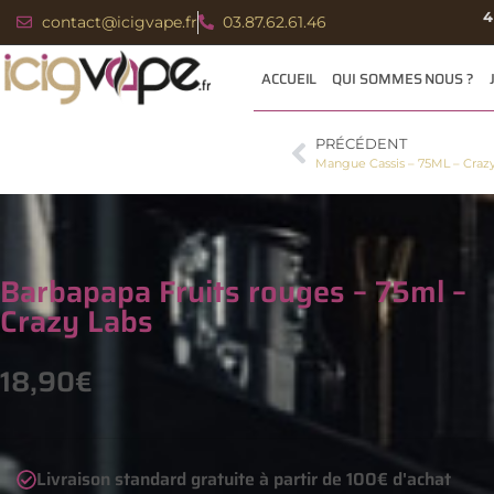
4
contact@icigvape.fr
03.87.62.61.46
ACCUEIL
QUI SOMMES NOUS ?
PRÉCÉDENT
Mangue Cassis – 75ML – Craz
Barbapapa Fruits rouges – 75ml –
Crazy Labs
18,90
€
Livraison standard gratuite à partir de 100€ d'achat