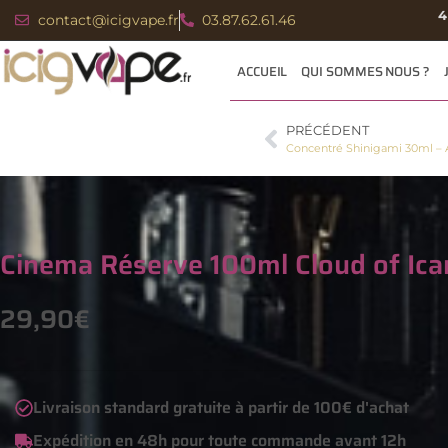
4
contact@icigvape.fr
03.87.62.61.46
ACCUEIL
QUI SOMMES NOUS ?
PRÉCÉDENT
Concentré Shinigami 30ml – 
Cinema Réserve 100ml Cloud of Ica
29,90
€
Livraison standard gratuite à partir de 100€ d'achat
Expédition en 48h pour toute commande avant 12h