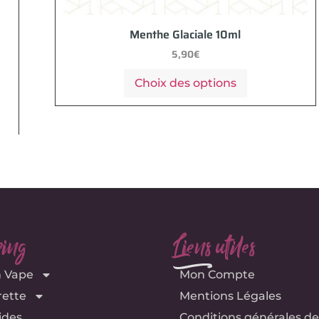
Menthe Glaciale 10ml
5,90
€
Choix des options
ing
Liens utiles
e
n Vape
Mon Compte
rette
Mentions Légales
ides
Conditions générales de