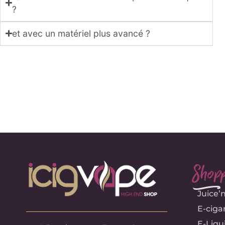
?
et avec un matériel plus avancé ?
Shopp
e
Juice’
E-ciga
E-Liqu