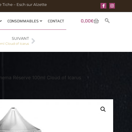
 Tiche – Esch sur Alzette
0,00
€
CONSOMMABLES
CONTACT
SUIVANT
ml Cloud of Icarus
nema Réserve 100ml Cloud of Icarus