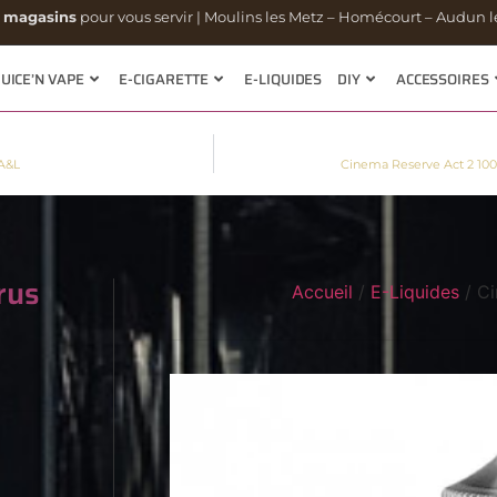
 magasins
pour vous servir | Moulins les Metz – Homécourt – Audun le
JUICE’N VAPE
E-CIGARETTE
E-LIQUIDES
DIY
ACCESSOIRES
A&L
Cinema Reserve Act 2 100
rus
Accueil
/
E-Liquides
/ Ci