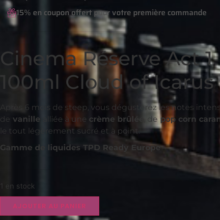
15% en coupon offert pour votre première commande
Cinema Réserve Act 1
100ml Cloud of Icarus
Après 6 mois de steep, vous dégusterez les notes intens
de
vanille
alliée à une
crème brûlée
, de
pop corn cara
le tout légèrement sucré et à point.
Gamme de liquides TPD Ready Europe
1 en stock
AJOUTER AU PANIER