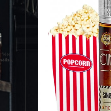
ifiées
mélisé
,