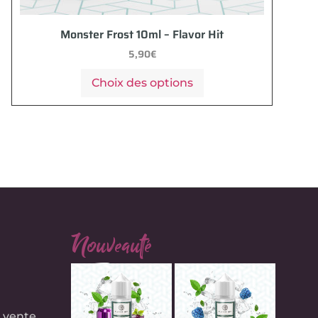
Monster Frost 10ml – Flavor Hit
5,90
€
Choix des options
Nouveauté
e
 vente