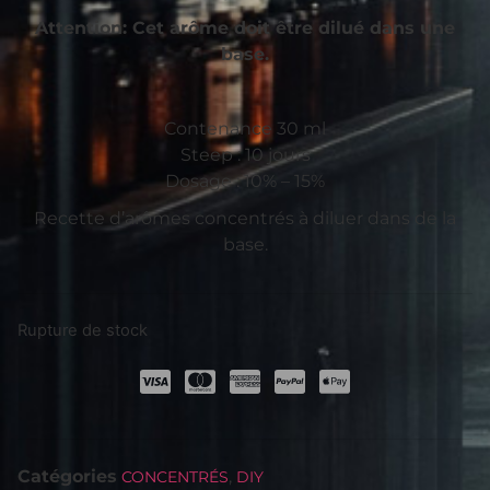
Attention: Cet arôme doit être dilué dans une
base.
Contenance 30 ml
Steep : 10 jours
Dosage : 10% – 15%
Recette d’arômes concentrés à diluer dans de la
base.
Rupture de stock
Catégories
,
CONCENTRÉS
DIY