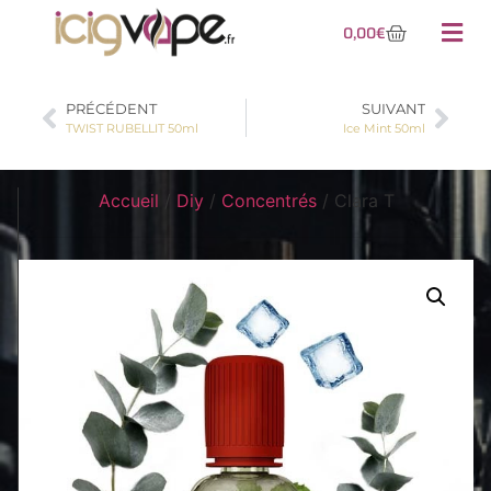
0,00
€
PRÉCÉDENT
SUIVANT
TWIST RUBELLIT 50ml
Ice Mint 50ml
Accueil
/
Diy
/
Concentrés
/ Clara T