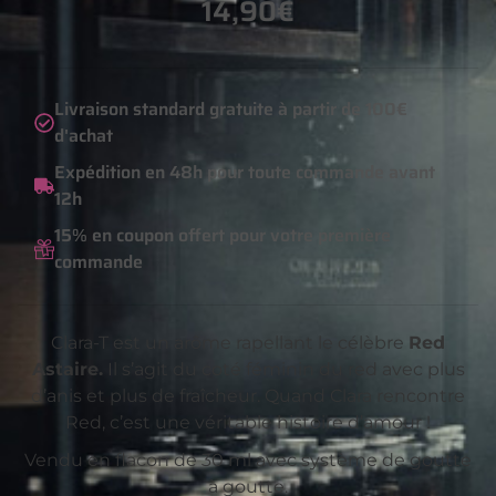
14,90
€
Livraison standard gratuite à partir de 100€
d'achat
Expédition en 48h pour toute commande avant
12h
15% en coupon offert pour votre première
commande
Clara-T est un arôme rapellant le célèbre
Red
Astaire.
Il s’agit du coté féminin du red avec plus
d’anis et plus de fraîcheur. Quand Clara rencontre
Red, c’est une véritable histoire d’amour !
Vendu en flacon de 30 ml avec système de goutte
à goutte.