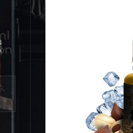
ml
son
s,