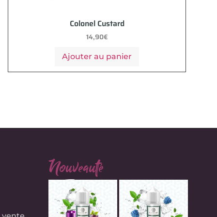
Colonel Custard
14,90
€
Ajouter au panier
Nouveauté
e
 vente