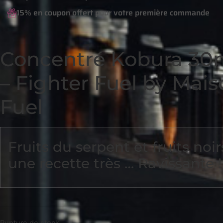
15% en coupon offert pour votre première commande
Concentré Kobura 30
– Fighter Fuel by Mai
Fuel
Fruits du serpent et fruits noir
une recette très … Ravissante !