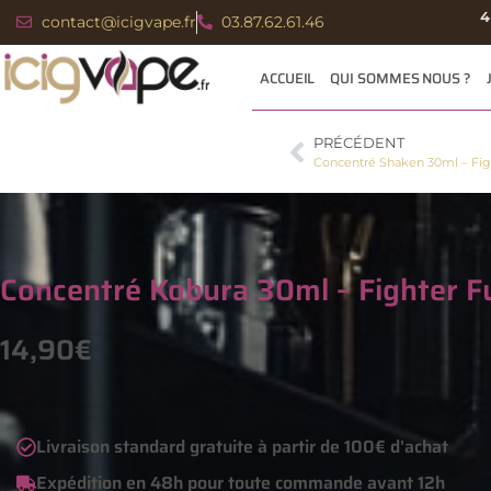
4
contact@icigvape.fr
03.87.62.61.46
ACCUEIL
QUI SOMMES NOUS ?
PRÉCÉDENT
Concentré Shaken 30ml – Fig
Concentré Kobura 30ml – Fighter F
14,90
€
Livraison standard gratuite à partir de 100€ d'achat
Expédition en 48h pour toute commande avant 12h