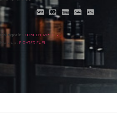
Rupture de stock
Catégories
,
CONCENTRÉS
DIY
Marque :
FIGHTER FUEL