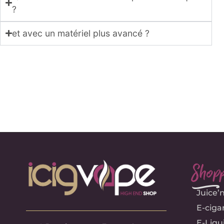
?
et avec un matériel plus avancé ?
Shopp
e
Juice’
E-ciga
E-Liqu