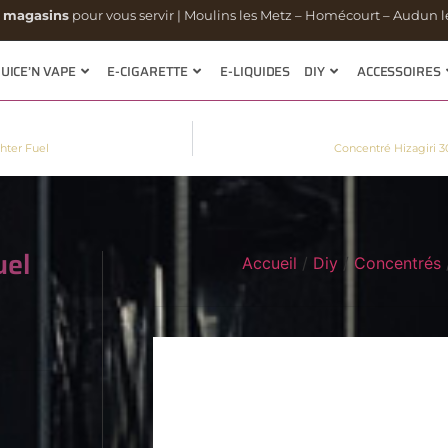
 magasins
pour vous servir | Moulins les Metz – Homécourt – Audun le
JUICE’N VAPE
E-CIGARETTE
E-LIQUIDES
DIY
ACCESSOIRES
hter Fuel
Concentré Hizagiri 3
uel
Accueil
/
Diy
/
Concentrés