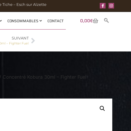
 Tiche – Esch sur Alzette
0,00
€
CONSOMMABLES
CONTACT
SUIVANT
0ml – Fighter Fuel
/ Concentré Kobura 30ml – Fighter Fuel