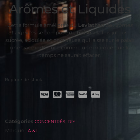
Arômes et Liquides
Cette formule améliorée du
Leviathan
de
Arômes
et Liquides
se compose de
fraise
à la fois juteuse,
sucrée, acidulée et onctueuse qui laisse sur le palais
une trace indélébile comme une marque que le
temps ne saurait
effacer
.
Rupture de stock
Catégories
,
CONCENTRÉS
DIY
Marque :
A & L