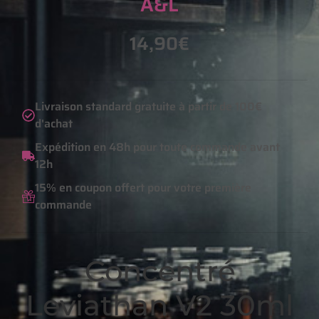
A&L
14,90
€
Livraison standard gratuite à partir de 100€
d'achat
Expédition en 48h pour toute commande avant
12h
15% en coupon offert pour votre première
commande
Concentré
Leviathan V2 30ml