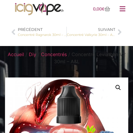
0,00
€
PRÉCÉDENT
SUIVANT
Concentré Ragnarok 30ml – A&L
Concentré Valkyrie 30ml – A&L
Accueil
/
Diy
/
Concentrés
/ Concentré Leviathan V2
30ml – A&L