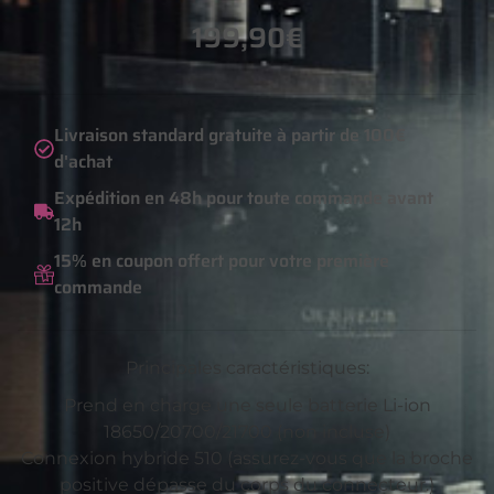
199,90
€
Livraison standard gratuite à partir de 100€
d'achat
Expédition en 48h pour toute commande avant
12h
15% en coupon offert pour votre première
commande
Principales caractéristiques:
Prend en charge une seule batterie Li-ion
18650/20700/21700 (non incluse)
Connexion hybride 510 (assurez-vous que la broche
positive dépasse du corps du connecteur.)