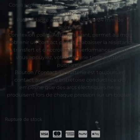
Corps profondément gravé conçu pour une prise
en main ergonomique
Patin adapté aux atomiseurs de 24 mm de
diamètre
Connexion collet. Autonettoyant, permet au mod
d’obtenir un contact parfait, d’abaisser la résistance
au transfert et d’accroître les performances. Où que
vous appuyiez, votre batterie tirera toute sa
puissance.
Bouton / contact. La batterie est toujours en
contact avec une entretoise conductrice qui
empêche que des arcs électriques ne se
produisent lors de chaque pression sur un bouton.
Rupture de stock