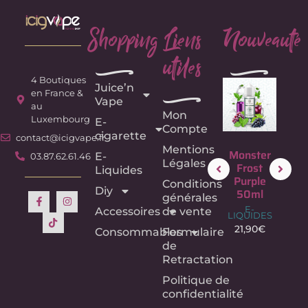
Shopping
Liens
Nouveauté
utiles
e
e
4 Boutiques
Juice’n
e
en France &
Vape
au
Mon
Luxembourg
E-
Compte
cigarette
contact@icigvape.fr
Mentions
Fruit du
Monster
Monster
Mon
E-
03.87.62.61.46
Légales
Dragon –
Frost
Frost Blue
Fr
Liquides
75ML –
Purple
50ml
Bl
Conditions
Diy
Crazy
50ml
50
E-
générales
LIQUIDES
Labs –
E-
E
Accessoires
de vente
LIQUIDES
LIQU
21,90
€
E-
LIQUIDES
21,90
€
21,
Consommables
Formulaire
18,90
€
de
Retractation
Politique de
confidentialité