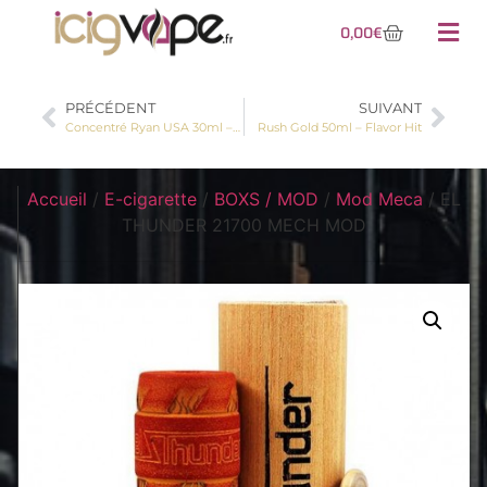
0,00
€
PRÉCÉDENT
SUIVANT
Concentré Ryan USA 30ml – A&L
Rush Gold 50ml – Flavor Hit
Accueil
/
E-cigarette
/
BOXS / MOD
/
Mod Meca
/ EL
THUNDER 21700 MECH MOD