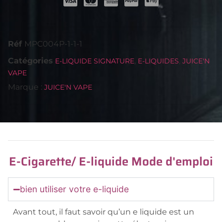
Réf
MPC004P-1-1-1
Catégories
,
,
E-LIQUIDE SIGNATURE
E-LIQUIDES
JUICE'N
VAPE
Marque :
JUICE'N VAPE
E-Cigarette/ E-liquide Mode d'emploi
bien utiliser votre e-liquide
Avant tout, il faut savoir qu’un e liquide est un