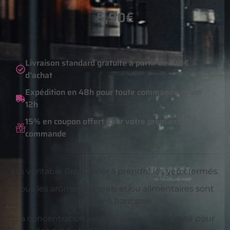
5,90
€
Livraison standard gratuite à partir de 100€
d'achat
Expédition en 48h pour toute commande avant
12h
15% en coupon offert pour votre première
commande
Un véritable Best-Seller à prendre les yeux fermés.
Tous les arômes naturels et/ou alimentaires sont
dorigine française.
La concentration aromatique est puissante pour