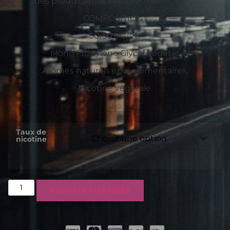
des produits plus savoureux en 50%VG.
COMPOSITION :
50/50 VG/PG
Mono Propylène Glycol Végétal,
Arômes naturels et/ou alimentaires,
Nicotine végétale.
Taux de
nicotine
AJOUTER AU PANIER