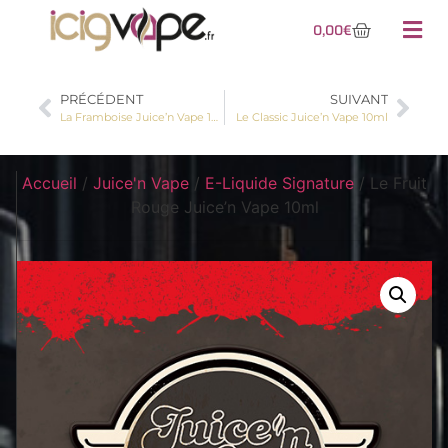
0,00
€
PRÉCÉDENT
SUIVANT
La Framboise Juice’n Vape 10ml
Le Classic Juice’n Vape 10ml
Accueil
/
Juice'n Vape
/
E-Liquide Signature
/ Le Fruit
Rouge Juice’n Vape 10ml