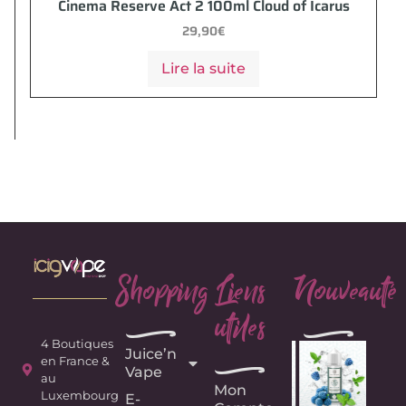
Cinema Reserve Act 2 100ml Cloud of Icarus
29,90
€
Lire la suite
Shopping
Liens
Nouveauté
utiles
e
e
4 Boutiques
Juice’n
e
en France &
Vape
au
Mon
Luxembourg
E-