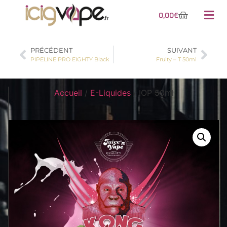
0,00
€
PRÉCÉDENT
SUIVANT
PIPELINE PRO EIGHTY Black
Fruity – T 50ml
Accueil
/
E-Liquides
/ IOP 50ml