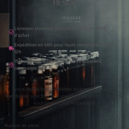
19,90
€
Livraison standard gratuite à partir de 100€
d'achat
Expédition en 48h pour toute commande avant
12h
15% en coupon offert pour votre première
commande
vous rappellera la célèbre boisson lactée à la
framboise, une fois que vous l’aurez goûter vous ne
souhaiterai plus la partager
Rupture de stock