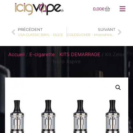
0,00
€
PRÉCÉDENT
SUIVANT
USA CLASSIC 50ML – DLICE
GOLDSUCKER – Moonshiners 50 ml
Accueil
/
E-cigarette
/
KITS DEMARRAGE
/ Kit Zelos
Nano Aspire