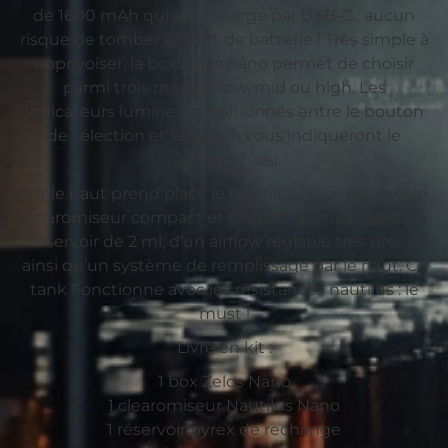
de 1600 mAh qui se recharge par USB-C : aucun
risque de tomber à court de batterie ! Très simple à
apprivoiser, la box Zelos nano permet de choisir
parmi trois modes : low, mid ou high. Les
indicateurs lumineux positionnés entre le bouton
de sélection et le switch vous indiqueront le
réglage choisi.
Sur le haut prend place le Nautilus Nano qui est un
clearomiseur compact et élégant qui dispose d’un
réservoir de 2 ml, d’un airflow réglable très précis
ainsi qu’un système de remplissage par le haut. Ce
tank Fonctionne avec les résistances nautilus : le
must !
Livré en kit :
1 box Zelos Nano
1 clearomiseur Nautilus Nano
1 réservoir pyrex de rechange