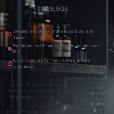
39,90
€
Livraison standard gratuite à partir de 100€
d'achat
Expédition en 48h pour toute commande avant
12h
15% en coupon offert pour votre première
commande
Le Kit Zelos Nano d’Aspire est une cigarette
électronique compacte et pratique composée du
clearomiseur Nautilus Nano et d’une box Zelos
Nano.
La box Zelos Nano possède une batterie intégrée