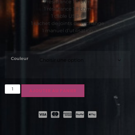
1 résistance 1.0 ohm
1 résistance 1.8 ohm
1 câble USB-C
1 sachet de joints de rechange
1 manuel d’utilisation
Couleur
AJOUTER AU PANIER