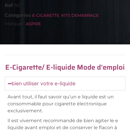
Réf
NC
Catégories
,
E-CIGARETTE
KITS DEMARRAGE
Marque :
ASPIRE
E-Cigarette/ E-liquide Mode d'emploi
bien utiliser votre e-liquide
Avant tout, il faut savoir qu’un e liquide est un
consommable pour cigarette électronique
exclusivement.
Il est vivement recommandé de bien agiter le e
liquide avant emploi et de conserver le flacon à