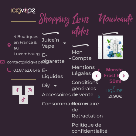
Shopping
Liens
Nouveauté
utiles
e
e
4 Boutiques
Juice’n
e
en France &
Vape
au
Mon
Luxembourg
E-
Compte
cigarette
contact@icigvape.fr
Mentions
Fruit du
Monster
Monster
Mon
E-
03.87.62.61.46
Légales
Dragon –
Frost
Frost Blue
Fr
Liquides
75ML –
Purple
50ml
Bl
Conditions
Diy
Crazy
50ml
50
E-
générales
LIQUIDES
Labs –
E-
E
Accessoires
de vente
LIQUIDES
LIQU
21,90
€
E-
LIQUIDES
21,90
€
21,
Consommables
Formulaire
18,90
€
de
Retractation
Politique de
confidentialité