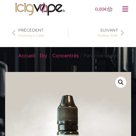
0,00
€
PRÉCÉDENT
SUIVANT
Mummy’s Cake
Mother Milk
Accueil
/
Diy
/
Concentrés
/ Paradise Island