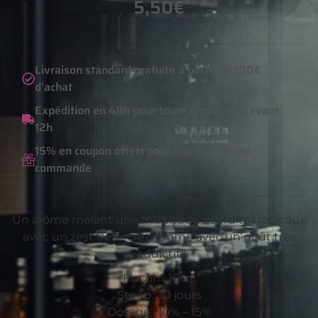
5,50
€
Livraison standard gratuite à partir de 100€
d'achat
Expédition en 48h pour toute commande avant
12h
15% en coupon offert pour votre première
commande
Un arôme mélant une multitude de fruits tropicaux
avec un zest de secret. Arôme avec un goût très
addictif.
Flacon : 10ml
Steep : 10 jours
Dosage : 10% – 15%