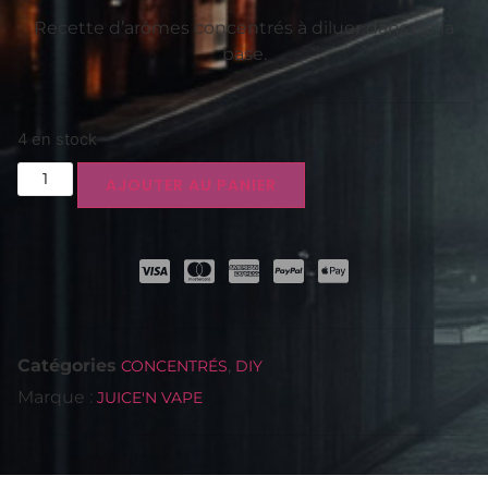
Recette d’arômes concentrés à diluer dans de la
base.
4 en stock
AJOUTER AU PANIER
Catégories
,
CONCENTRÉS
DIY
Marque :
JUICE'N VAPE