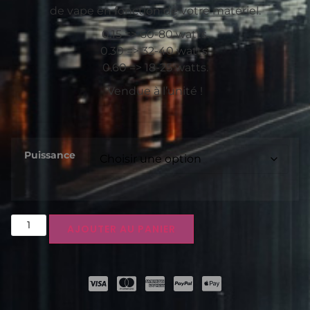
de vape en fonction de votre matériel.
0.15 => 60-80 watts.
0.30 => 32-40 watts.
0.60 => 18-25 watts.
Vendue à l’unité !
Puissance
AJOUTER AU PANIER