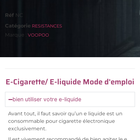
Réf
NC
Catégorie
RESISTANCES
Marque :
VOOPOO
E-Cigarette/ E-liquide Mode d'emploi
bien utiliser votre e-liquide
Avant tout, il faut savoir qu’un e liquide est un
consommable pour cigarette électronique
exclusivement.
Il est vivement recommandé de bien agiter le e