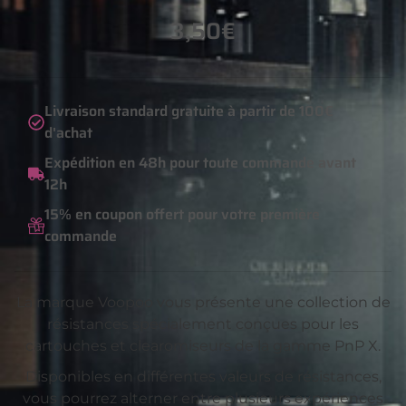
3,50
€
Livraison standard gratuite à partir de 100€
d'achat
Expédition en 48h pour toute commande avant
12h
15% en coupon offert pour votre première
commande
La marque Voopoo vous présente une collection de
résistances spécialement conçues pour les
cartouches et clearomiseurs de la gamme PnP X.
Disponibles en différentes valeurs de résistances,
vous pourrez alterner entre plusieurs expériences