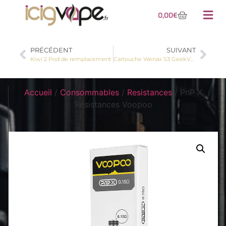
0,00
€
PRÉCÉDENT
SUIVANT
Kiwi 2 Pod de remplacement
Cartouche Wenax S3 GeekVape
Accueil
/
Consommables
/
Resistances
/ PnP X
Résistances Voopoo