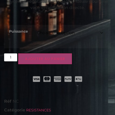
glycérine végétale (>50 % de VG). Idéale pour une
vape en inhalation directe.
Puissance
AJOUTER AU PANIER
Réf
NC
Catégorie
RESISTANCES