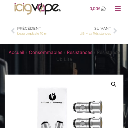
0,00
€
PRÉCÉDENT
SUIVANT
L’eau tropicale 10 ml
UB Max Résistances
Accueil
/
Consommables
/
Resistances
/ Resistance
Ub Lite