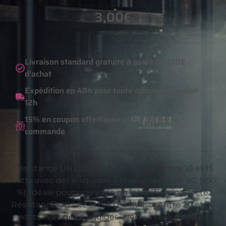
3,00
€
Livraison standard gratuite à partir de 100€
d'achat
Expédition en 48h pour toute commande avant
12h
15% en coupon offert pour votre première
commande
Résistance UB Lite L6 1.0 Ω, à utiliser entre 10 et 15
watts avec des e liquides à teneur faible en VG (<50
%). Idéale pour une vape en inhalation indirecte.
Résistance UB Lite L1 0.4 Ω, à utiliser entre 20 et 30
watts avec des e liquides avec un taux élevé de