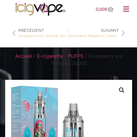
0,00
€
PRÉCÉDENT
SUIVANT
Strawberry Kiwi Tornado 20000
Strawberry Raspberry Cherry Tornado 20000
Accueil
/
E-cigarette
/
PUFFS
/ Strawberry Ice
Tornado 20000