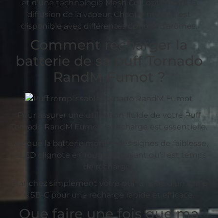
et d’une technologie Mesh Coil, optimisant la
diffusion de la vapeur. Chaque modèle est
disponible avec différentes options d’arômes.
Comment recharger la
batterie de sa puff Tornado
RandM Fumot ?
Pour assurer une utilisation fluide de votre Puff
Tornado RandM Fumot, la recharge est essentielle.
Lorsque la batterie montre des signes de faiblesse,
la LED clignote en rouge, signalant qu’il est temps
de recharger.
Branchez simplement votre puff à l’aide d’un câble
USB-C pour une recharge rapide et efficace.
Que faire une fois que ma