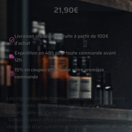
21,90
€
Livraison standard gratuite à partir de 100€
d'achat
Expédition en 48h pour toute commande avant
12h
15% en coupon offert pour votre première
commande
Les cigarettes électroniques jetables de la gamme
Tornado 20K sont équipées d’une batterie
rechargeable et d’une grande capacité en e-liquide.
Conçues pour offrir jusqu’à 20 000 bouffées, elles
disposent d’un système d’inhalation automatique