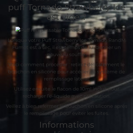
puff Tornado Strawberry Ice
est vide ?
Lorsque votre Puff Strawberry Ice Tornado RandM
Fumot est à sec, il est temps de lui donner un
nouveau souffle.
Voici comment procéder : retirez délicatement le
bouchon en silicone pour accéder au système de
remplissage latéral.
Utilisez ensuite le flacon de 10ml inclus pour
recharger l’e-liquide avec précaution.
Veillez à bien refermer le bouchon en silicone après
le remplissage pour éviter les fuites.
Informations