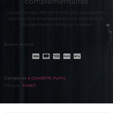
complémentaires
Le pod Tornado RandM Fumot, est une cigarette
électronique remplissable fournie avec deux e-
liquides 10ml en 20mg de nicotine.
Rupture de stock
Catégories
,
E-CIGARETTE
PUFFS
Marque :
FUMOT