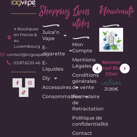
Shopping
Liens
Nouveauté
utiles
e
e
4 Boutiques
Juice’n
e
en France &
Vape
au
Mon
Luxembourg
E-
Compte
cigarette
contact@icigvape.fr
Mentions
Fruit du
Monster
Monster
Mon
E-
03.87.62.61.46
Légales
Dragon –
Frost
Frost Blue
Fr
Liquides
75ML –
Purple
50ml
Bl
Conditions
Diy
Crazy
50ml
50
E-
générales
LIQUIDES
Labs –
E-
E
Accessoires
de vente
LIQUIDES
LIQU
21,90
€
E-
LIQUIDES
21,90
€
21,
Consommables
Formulaire
18,90
€
de
Retractation
Politique de
confidentialité
Contact