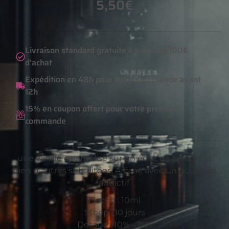
5,50
€
Livraison standard gratuite à partir de 100€
d'achat
Expédition en 48h pour toute commande avant
12h
15% en coupon offert pour votre première
commande
une vanille caramélisé sur un éclat de paradis et
bien d’autres subtilitées. Arôme avec un goût très
addictif.
Flacon : 10ml
Steep : 10 jours
Dosage : 10% – 15%