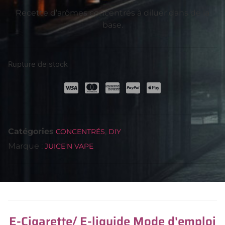
Recette d’arômes concentrés à diluer dans de la
base.
Rupture de stock
Catégories
,
CONCENTRÉS
DIY
Marque :
JUICE'N VAPE
E-Cigarette/ E-liquide Mode d'emploi