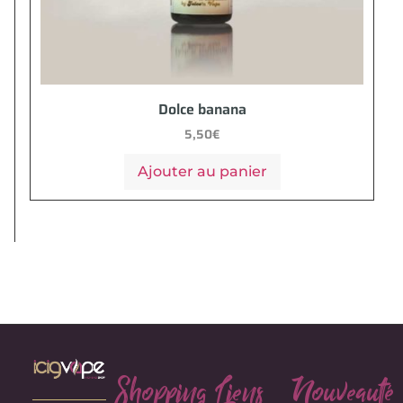
Dolce banana
5,50
€
Ajouter au panier
Shopping
Liens
Nouveauté