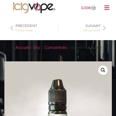
0,00
€
PRÉCÉDENT
SUIVANT
Poney Drop
Venice bitch
Accueil
/
Diy
/
Concentrés
/ Sweet Paradise