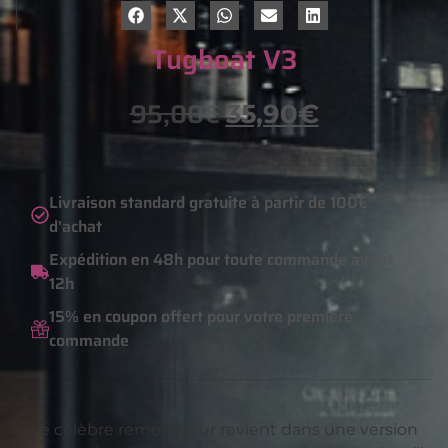
Tugboat V3
95,00
€
35,90
€
Livraison standard gratuite à partir de 100€
d'achat
Expédition en 48h pour toute commande avant
12h
15% en coupon offert pour votre première
commande
Le célèbre remorqueur revient dans une version