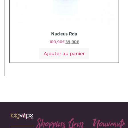
Nucleus Rda
109,90
€
39,90
€
Ajouter au panier
Shopping
Liens
Nouveauté