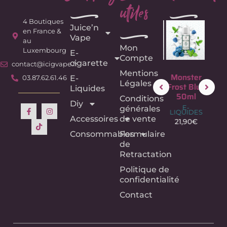
utiles
e
e
4 Boutiques
Juice’n
e
en France &
Vape
au
Mon
Luxembourg
E-
Compte
cigarette
contact@icigvape.fr
Mentions
Fruit du
Monster
Monster
Mon
E-
03.87.62.61.46
Légales
Dragon –
Frost
Frost Blue
Fr
Liquides
75ML –
Purple
50ml
Bl
Conditions
Diy
Crazy
50ml
50
E-
générales
LIQUIDES
Labs –
E-
E
Accessoires
de vente
LIQUIDES
LIQU
21,90
€
E-
LIQUIDES
21,90
€
21,
Consommables
Formulaire
18,90
€
de
Retractation
Politique de
confidentialité
Contact