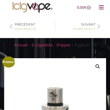
0,00
€
PRÉCÉDENT
SUIVANT
Coton Bacon v2
Double Vision V1
Accueil
/
E-cigarette
/
Dripper
/ Tugboat V3
Promo !