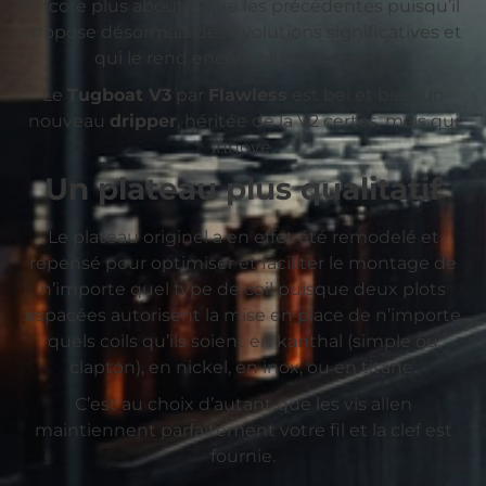
encore plus aboutie que les précédentes puisqu’il
propose désormais des évolutions significatives et
qui le rend encore plus polyvalent.
Le
Tugboat V3
par
Flawless
est bel et bien un
nouveau
dripper
, héritée de la V2 certes, mais qui
innove.
Un plateau plus qualitatif
Le plateau originel a en effet été remodelé et
repensé pour optimiser et faciliter le montage de
n’importe quel type de coil puisque deux plots
espacées autorisent la mise en place de n’importe
quels coils qu’ils soient en kanthal (simple ou
clapton), en nickel, en inox, ou en titane.
C’est au choix d’autant que les vis allen
maintiennent parfaitement votre fil et la clef est
fournie.