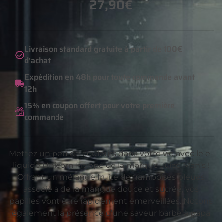
27,90
€
Livraison standard gratuite à partir de 100€
d'achat
Expédition en 48h pour toute commande avant
12h
15% en coupon offert pour votre première
commande
Mettez un peu de couleurs dans votre vie avec le e-
liquide Unicorn Frappé de la marque Juice Man’s !
Offrant un mélange fruité de framboises bleues
associé à de la mangue douce et sucrée, vos
papilles vont être rapidement émerveillées. Notons
également la présence d’une saveur barbe à papa