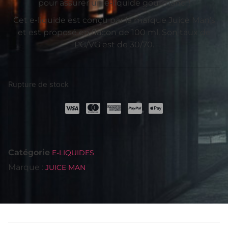
pour assurer un e-liquide gourmand !
Cet e-liquide est conçu par la marque Juice Man’s
et est proposé en flacon de 100 ml. Son taux de
PG/VG est de 30/70.
Rupture de stock
Catégorie
E-LIQUIDES
Marque :
JUICE MAN