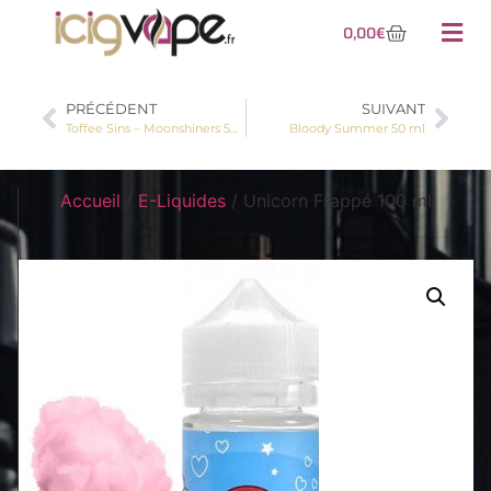
0,00
€
PRÉCÉDENT
SUIVANT
Toffee Sins – Moonshiners 50 ml
Bloody Summer 50 ml
Accueil
/
E-Liquides
/ Unicorn Frappé 100 ml