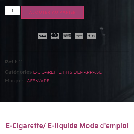
AJOUTER AU PANIER
Réf
NC
Catégories
,
E-CIGARETTE
KITS DEMARRAGE
Marque :
GEEKVAPE
E-Cigarette/ E-liquide Mode d'emploi