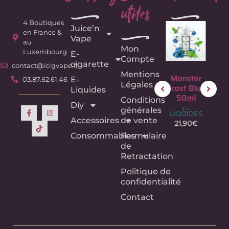
utiles
e
e
4 Boutiques
Juice’n
e
en France &
Vape
au
Mon
Luxembourg
E-
Compte
cigarette
contact@icigvape.fr
Mentions
Fruit du
Monster
Monster
Mon
E-
03.87.62.61.46
Légales
Dragon –
Frost
Frost Blue
Fr
Liquides
75ML –
Purple
50ml
Bl
Conditions
Diy
Crazy
50ml
50
E-
générales
LIQUIDES
Labs –
E-
E
Accessoires
de vente
LIQUIDES
LIQU
21,90
€
E-
LIQUIDES
21,90
€
21,
Consommables
Formulaire
18,90
€
de
Retractation
Politique de
confidentialité
Contact