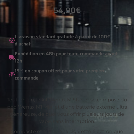
54,90
€
Livraison standard gratuite à partir de 100€
d'achat
Expédition en 48h pour toute commande avant
12h
15% en coupon offert pour votre première
commande
Tout-en-un, le kit Wenax M Starter se compose du
pod Wenax M1 Mini et d’une batterie externe ultra
généreuse, de quoi vous offrir plusieurs jours de
vape, sans interruption.
Compacte et élancée, la cigarette électronique