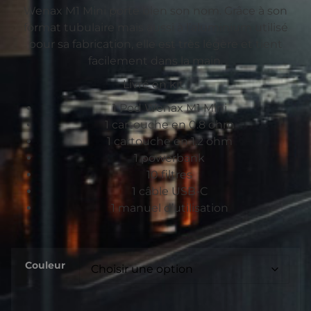
Wenax M1 Mini porte bien son nom. Grâce à son
format tubulaire mais aussi à l’aluminium utilisé
pour sa fabrication, elle est très légère et tient
facilement dans la main.
Livré en kit :
1 Pod Wenax M1 Mini
1 cartouche en 0.8 ohm
1 cartouche en 1.2 ohm
1 powerbank
10 filtres
1 câble USB-C
1 manuel d’utilisation
Couleur