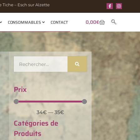
 Tiche – Esch sur Alzette
0,00
€
CONSOMMABLES
CONTACT
Prix
34
€
—
35
€
Catégories de
Produits