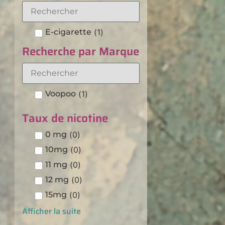
E-cigarette
(
1
)
Recherche par Marque
Voopoo
(
1
)
Taux de nicotine
0 mg
(
0
)
10mg
(
0
)
11 mg
(
0
)
12 mg
(
0
)
15mg
(
0
)
Afficher la suite