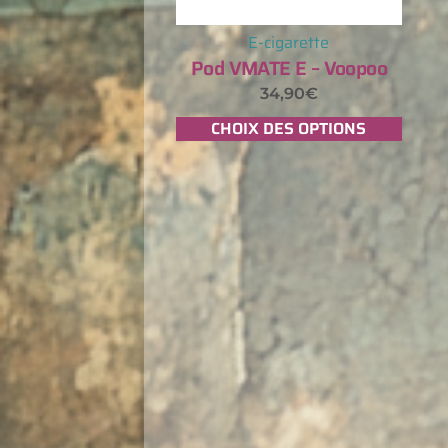
E-cigarette
Pod VMATE E – Voopoo
34,90
€
CHOIX DES OPTIONS