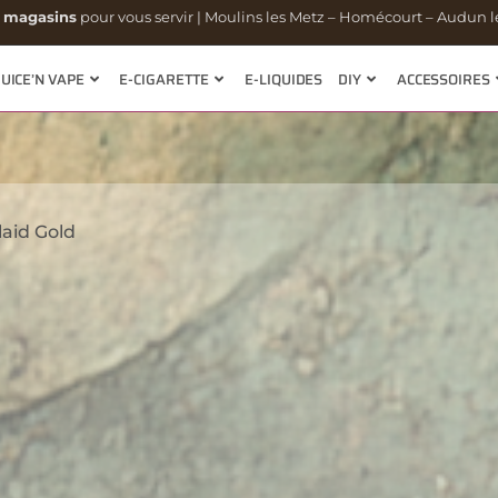
 magasins
pour vous servir | Moulins les Metz – Homécourt – Audun le
JUICE’N VAPE
E-CIGARETTE
E-LIQUIDES
DIY
ACCESSOIRES
laid Gold