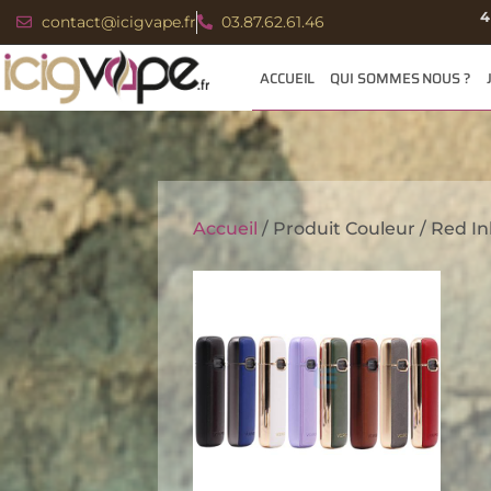
4
contact@icigvape.fr
03.87.62.61.46
ACCUEIL
QUI SOMMES NOUS ?
Accueil
/ Produit Couleur / Red In