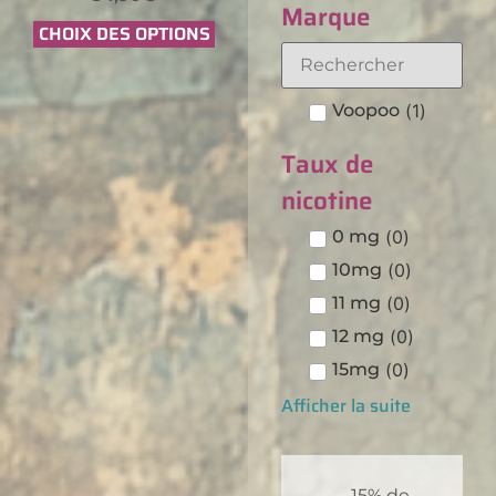
Marque
CHOIX DES OPTIONS
Voopoo
(
1
)
Taux de
nicotine
0 mg
(
0
)
10mg
(
0
)
11 mg
(
0
)
12 mg
(
0
)
15mg
(
0
)
Afficher la suite
15% de