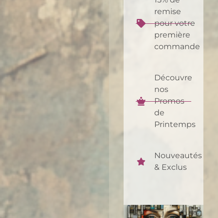
remise
pour votre
première
commande
Découvre
nos
Promos
de
Printemps
Nouveautés
& Exclus