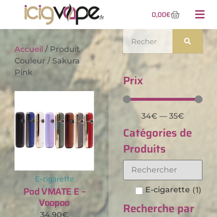
0,00
€
Accueil
/ Produit
Couleur / Sakura
Pink
Prix
34
€
—
35
€
Catégories de
Produits
E-cigarette
Pod VMATE E –
E-cigarette
(
1
)
Voopoo
Recherche par
34,90
€