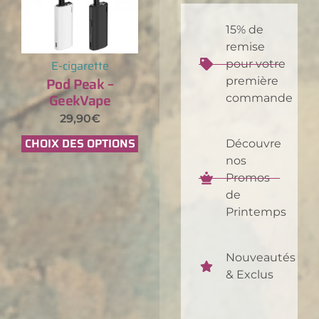
15% de
remise
E-cigarette
pour votre
Pod Peak –
première
GeekVape
commande
29,90
€
CHOIX DES OPTIONS
Découvre
nos
Promos
de
Printemps
Nouveautés
& Exclus