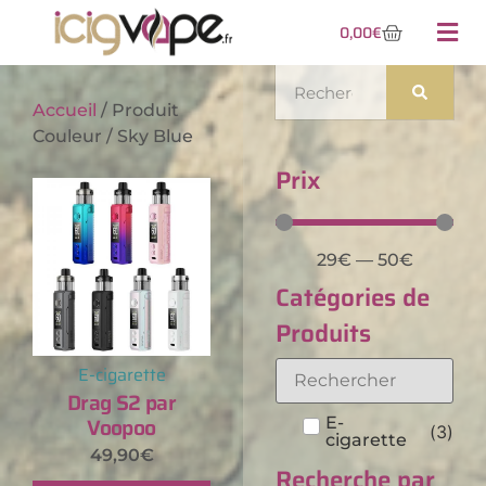
0,00
€
Accueil
/ Produit
Couleur / Sky Blue
Prix
29
€
—
50
€
Catégories de
Produits
E-cigarette
Drag S2 par
Voopoo
E-
(
3
)
cigarette
49,90
€
Recherche par