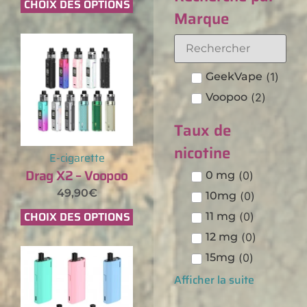
CHOIX DES OPTIONS
Marque
GeekVape
(
1
)
Voopoo
(
2
)
Taux de
nicotine
E-cigarette
Drag X2 – Voopoo
0 mg
(
0
)
49,90
€
10mg
(
0
)
CHOIX DES OPTIONS
11 mg
(
0
)
12 mg
(
0
)
15mg
(
0
)
Afficher la suite