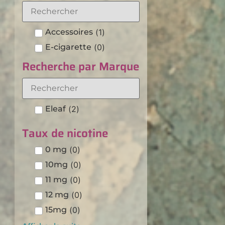
Accessoires
(
1
)
E-cigarette
(
0
)
Recherche par Marque
Eleaf
(
2
)
Taux de nicotine
0 mg
(
0
)
10mg
(
0
)
11 mg
(
0
)
12 mg
(
0
)
15mg
(
0
)