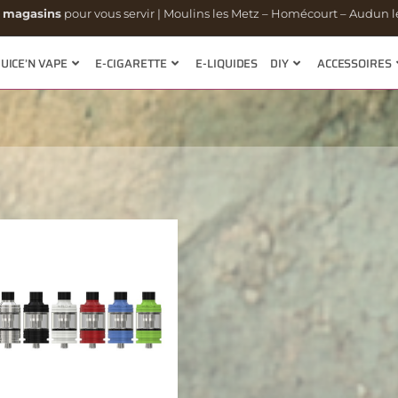
 magasins
pour vous servir | Moulins les Metz – Homécourt – Audun le
JUICE’N VAPE
E-CIGARETTE
E-LIQUIDES
DIY
ACCESSOIRES