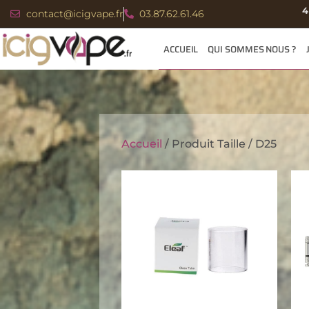
4
contact@icigvape.fr
03.87.62.61.46
ACCUEIL
QUI SOMMES NOUS ?
Accueil
/ Produit Taille / D25