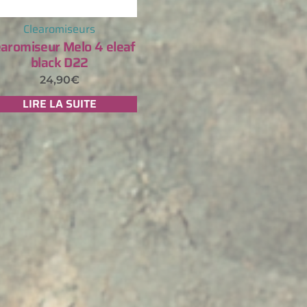
Clearomiseurs
earomiseur Melo 4 eleaf
black D22
24,90
€
LIRE LA SUITE