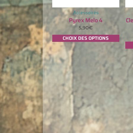
Accessoires
Pyrex Melo 4
Cl
5,90
€
CHOIX DES OPTIONS