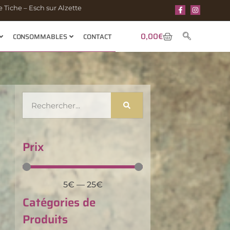
 Tiche – Esch sur Alzette
0,00
€
CONSOMMABLES
CONTACT
Prix
5
€
—
25
€
Catégories de
Produits