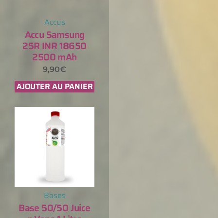
Accus
Accu Samsung
25R INR 18650
2500 mAh
9,90
€
AJOUTER AU PANIER
Bases
Base 50/50 Juice