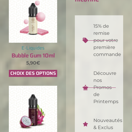
15% de
remise
pour votre
E-Liquides
première
Bubble Gum 10ml
commande
5,90
€
CHOIX DES OPTIONS
Découvre
nos
Promos
de
Printemps
Nouveautés
& Exclus