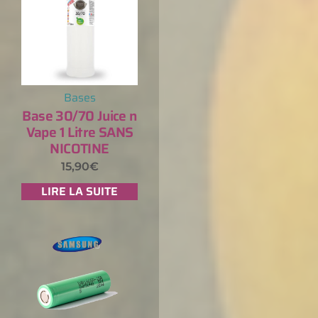
Bases
Base 30/70 Juice n
Vape 1 Litre SANS
NICOTINE
15,90
€
LIRE LA SUITE