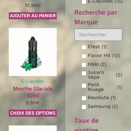
E-Liquides
(
15
)
10,90
€
Recherche par
AJOUTER AU PANIER
Marque
Efest
(
1
)
Flavor Hit
(
12
)
Halo
(
2
)
Juice'n
(
2
)
Vape
E-Liquides
Petit
Menthe Glaciale
(
1
)
Nuage
10ml
Revolute
(
1
)
5,90
€
Samsung
(
2
)
CHOIX DES OPTIONS
Taux de
nicotine