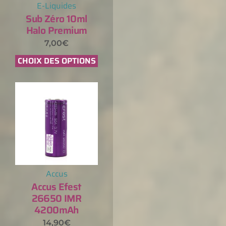
E-Liquides
Sub Zéro 10ml
Halo Premium
7,00
€
CHOIX DES OPTIONS
Accus
Accus Efest
26650 IMR
4200mAh
14,90
€