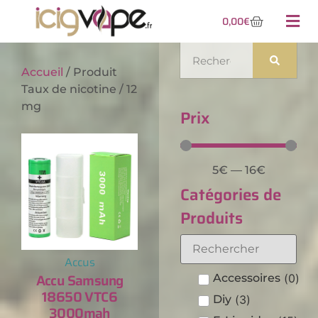
0,00
€
Accueil
/ Produit
Taux de nicotine / 12
mg
Prix
5
€
—
16
€
Catégories de
Produits
Accus
Accu Samsung
Accessoires
(
0
)
18650 VTC6
Diy
(
3
)
3000mah