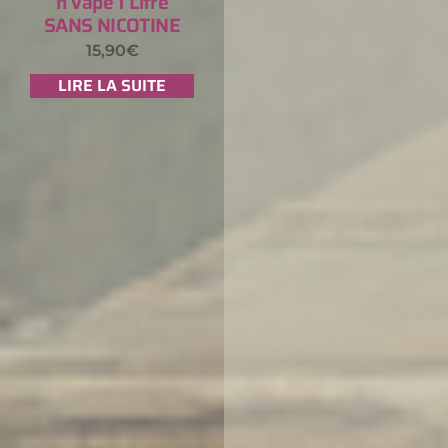
n Vape 1 Litre
SANS NICOTINE
15,90
€
LIRE LA SUITE